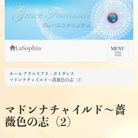
Skip
姫乃宮亜美公式サイト～Grace Fountain～
グレースファウンテン
to
content
LaSophia
TMenu
MENU
ホーム
アクエリアス・ガイダンス
マドンナチャイルド～薔薇色の志（2)
マドンナチャイルド～薔
薇色の志（2)