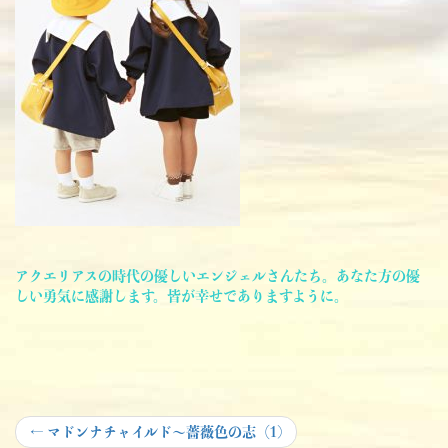
アクエリアスの時代の優しいエンジェルさんたち。あなた方の優
しい勇気に感謝します。皆が幸せでありますように。
投
Previous
←
マドンナチャイルド～薔薇色の志（1)