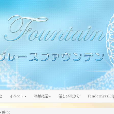
は
イベント
聖母授業
優しい生き方
Tenderness Li
感(4)