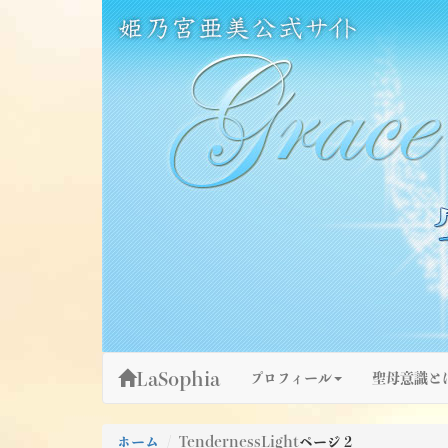
Skip
姫乃宮亜美公式サイト～Grace Fountain～
グレースファウンテン
to
content
LaSophia
プロフィール
聖母意識と
ホーム
TendernessLight
ページ 2