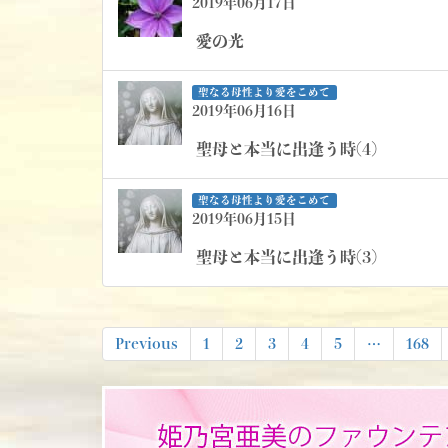
2019年06月17日
愛の光
聖なる母性より愛をこめて
2019年06月16日
聖母と本当に出逢う時(4)
聖なる母性より愛をこめて
2019年06月15日
聖母と本当に出逢う時(3)
投
Previous
1
2
3
4
5
…
168
稿
ナ
ビ