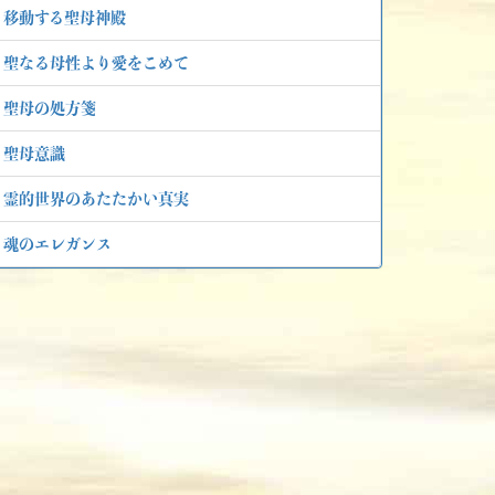
移動する聖母神殿
聖なる母性より愛をこめて
聖母の処方箋
聖母意識
霊的世界のあたたかい真実
魂のエレガンス